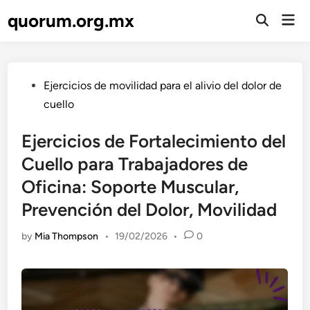
Skip
quorum.org.mx
Mai
to
Open
Men
Search
content
Posted
Ejercicios de movilidad para el alivio del dolor de
in
cuello
Ejercicios de Fortalecimiento del
Cuello para Trabajadores de
Oficina: Soporte Muscular,
Prevención del Dolor, Movilidad
by
Mia Thompson
•
19/02/2026
•
0