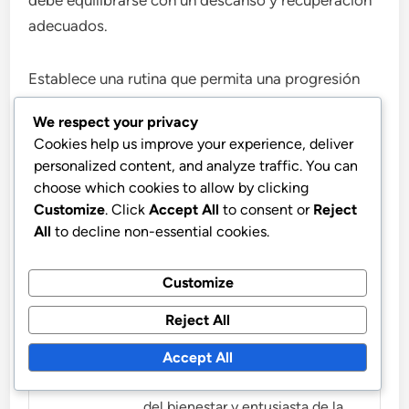
debe equilibrarse con un descanso y recuperación
adecuados.
Establece una rutina que permita una progresión
gradual, apuntando a unas pocas sesiones por
We respect your privacy
semana en lugar de entrenamientos intensivos
Cookies help us improve your experience, deliver
diarios. Este enfoque ayuda a construir fuerza sin
personalized content, and analyze traffic. You can
abrumar los músculos.
choose which cookies to allow by clicking
Customize
. Click
Accept All
to consent or
Reject
All
to decline non-essential cookies.
Customize
Reject All
Mia Thompson
Accept All
Mia Thompson es una defensora
del bienestar y entusiasta de la