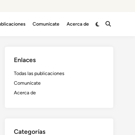
Switch
ublicaciones
Comunícate
Acerca de
Open
to
Search
dark
mode
Enlaces
Todas las publicaciones
Comunícate
Acerca de
Categorías