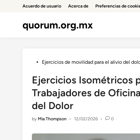
Skip
Acuerdo de usuario
Acerca de
Preferencias de cooki
to
content
quorum.org.mx
Posted
Ejercicios de movilidad para el alivio del dol
in
Ejercicios Isométricos p
Trabajadores de Oficina:
del Dolor
by
Mia Thompson
•
12/02/2026
•
0