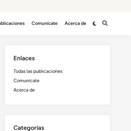
Switch
ublicaciones
Comunícate
Acerca de
Open
to
Search
dark
mode
Enlaces
Todas las publicaciones
Comunícate
Acerca de
Categorías