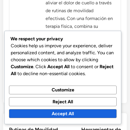
aliviar el dolor de cuello a través
de rutinas de movilidad
efectivas. Con una formación en
terapia física, combina su
experiencia con consejos
We respect your privacy
prácticos para crear un espacio
Cookies help us improve your experience, deliver
de trabajo más saludable para
personalized content, and analyze traffic. You can
todos.
choose which cookies to allow by clicking
Customize
. Click
Accept All
to consent or
Reject
More by Mia Thompson
All
to decline non-essential cookies.
Customize
Reject All
Accept All
Post
Previous
Nex
Previous Article
Next Article
article:
artic
Rutinas de Movilidad
Herramientas de