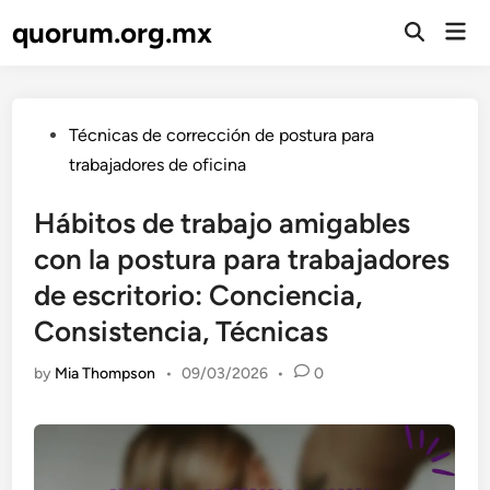
Skip
quorum.org.mx
Mai
to
Open
Men
Search
content
Posted
Técnicas de corrección de postura para
in
trabajadores de oficina
Hábitos de trabajo amigables
con la postura para trabajadores
de escritorio: Conciencia,
Consistencia, Técnicas
by
Mia Thompson
•
09/03/2026
•
0