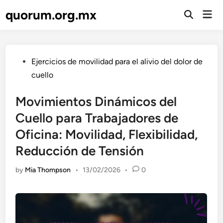
Skip
quorum.org.mx
Mai
to
Open
Men
Search
content
Posted
Ejercicios de movilidad para el alivio del dolor de
in
cuello
Movimientos Dinámicos del
Cuello para Trabajadores de
Oficina: Movilidad, Flexibilidad,
Reducción de Tensión
by
Mia Thompson
•
13/02/2026
•
0