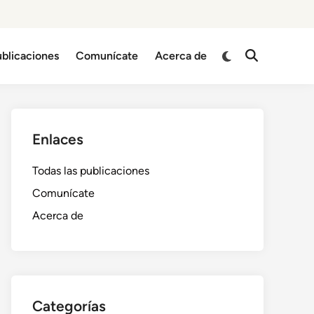
Switch
ublicaciones
Comunícate
Acerca de
Open
to
Search
dark
mode
Enlaces
Todas las publicaciones
Comunícate
Acerca de
Categorías