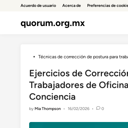
Skip
Acuerdo de usuario
Acerca de
Preferencias de cooki
to
content
quorum.org.mx
Posted
Técnicas de corrección de postura para trab
in
Ejercicios de Correcció
Trabajadores de Oficina:
Conciencia
by
Mia Thompson
•
16/02/2026
•
0