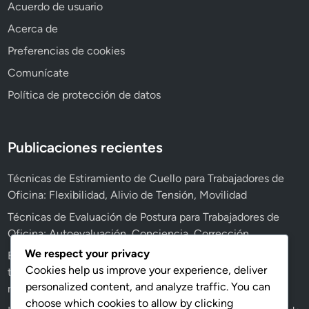
Acuerdo de usuario
f
n
i
Acerca de
,
c
M
Preferencias de cookies
i
o
Comunícate
n
v
a
Política de protección de datos
i
:
l
R
i
e
Publicaciones recientes
d
l
a
a
Técnicas de Estiramiento de Cuello para Trabajadores de
d
j
Oficina: Flexibilidad, Alivio de Tensión, Movilidad
a
Técnicas de Evaluación de Postura para Trabajadores de
c
Oficina: Autoevaluación, Conciencia, Corrección
i
We respect your privacy
ó
Ejercicios para la parte superior de la espalda para
Cookies help us improve your experience, deliver
n
trabajadores de oficina: Mejora de la postura, alivio
personalized content, and analyze traffic. You can
,
muscular, movilidad
choose which cookies to allow by clicking
T