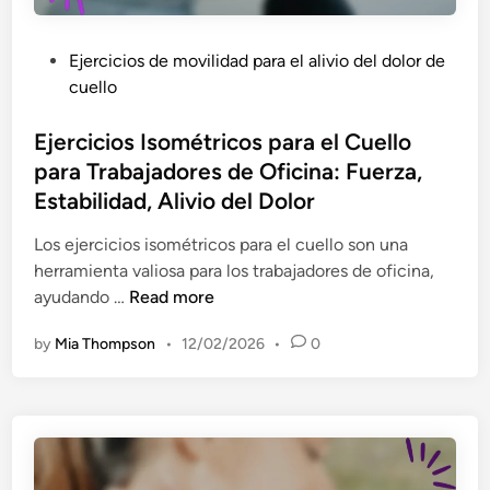
r
á
d
m
e
P
Ejercicios de movilidad para el alivio del dolor de
i
c
o
cuello
c
u
s
o
e
t
Ejercicios Isométricos para el Cuello
s
l
e
para Trabajadores de Oficina: Fuerza,
d
l
d
Estabilidad, Alivio del Dolor
e
o
i
l
:
n
Los ejercicios isométricos para el cuello son una
C
r
herramienta valiosa para los trabajadores de oficina,
u
e
E
ayudando …
Read more
e
l
j
l
by
Mia Thompson
•
12/02/2026
•
0
a
e
l
j
r
o
a
c
p
c
i
a
i
c
r
ó
i