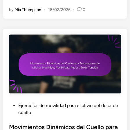
é
by
Mia Thompson
•
18/02/2026
•
0
c
n
i
c
a
s
d
e
r
e
s
p
i
r
P
Ejercicios de movilidad para el alivio del dolor de
a
o
cuello
c
s
i
t
Movimientos Dinámicos del Cuello para
ó