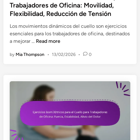
e
Trabajadores de Oficina: Movilidad,
n
d
Flexibilidad, Reducción de Tensión
p
i
a
n
Los movimientos dinámicos del cuello son ejercicios
r
esenciales para los trabajadores de oficina, destinados
a
M
a mejorar …
Read more
a
o
l
by
Mia Thompson
•
13/02/2026
•
0
v
i
i
v
m
i
i
a
e
r
n
e
t
l
o
d
s
o
D
l
i
o
n