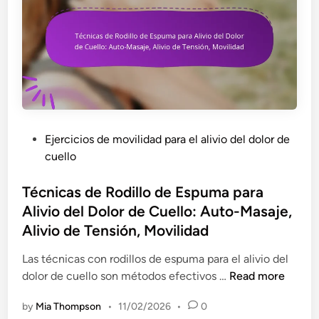
a
n
o
T
,
s
r
r
I
a
e
s
b
d
o
a
u
m
j
c
é
a
c
t
d
P
Ejercicios de movilidad para el alivio del dolor de
i
r
o
o
cuello
ó
i
r
s
n
c
e
t
Técnicas de Rodillo de Espuma para
d
o
s
e
Alivio del Dolor de Cuello: Auto-Masaje,
e
s
d
d
Alivio de Tensión, Movilidad
l
p
e
i
e
a
O
n
Las técnicas con rodillos de espuma para el alivio del
s
r
f
T
dolor de cuello son métodos efectivos …
Read more
t
a
i
é
r
e
by
Mia Thompson
•
11/02/2026
•
0
c
c
é
l