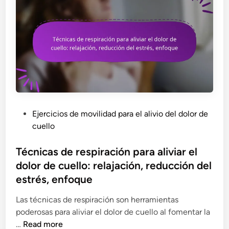
P
Ejercicios de movilidad para el alivio del dolor de
o
cuello
s
t
Técnicas de respiración para aliviar el
e
dolor de cuello: relajación, reducción del
d
estrés, enfoque
i
n
Las técnicas de respiración son herramientas
poderosas para aliviar el dolor de cuello al fomentar la
T
…
Read more