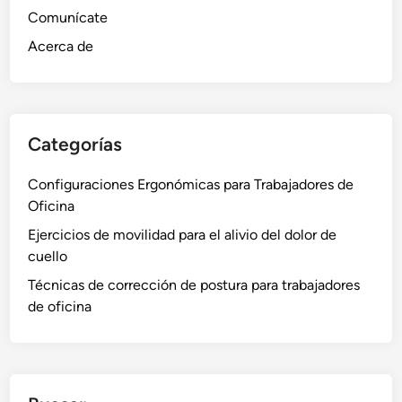
e
l
a
d
Comunícate
T
o
,
e
e
r
Acerca de
E
R
n
d
s
o
s
e
t
t
i
C
a
a
ó
u
Categorías
b
c
n
e
i
i
l
Configuraciones Ergonómicas para Trabajadores de
l
ó
l
Oficina
i
n
o
d
d
Ejercicios de movilidad para el alivio del dolor de
:
a
e
cuello
A
d
C
u
Técnicas de corrección de postura para trabajadores
,
u
t
de oficina
A
e
o
l
l
-
i
l
M
v
o
a
i