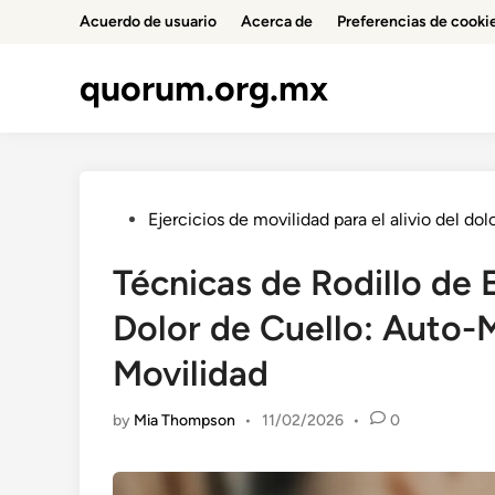
Skip
Acuerdo de usuario
Acerca de
Preferencias de cooki
to
content
quorum.org.mx
Posted
Ejercicios de movilidad para el alivio del dol
in
Técnicas de Rodillo de 
Dolor de Cuello: Auto-M
Movilidad
by
Mia Thompson
•
11/02/2026
•
0