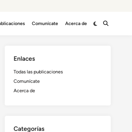
Switch
ublicaciones
Comunícate
Acerca de
Open
to
Search
dark
mode
Enlaces
Todas las publicaciones
Comunícate
Acerca de
Categorías