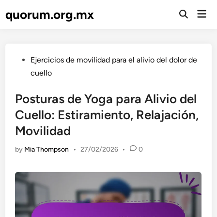
Skip
quorum.org.mx
Mai
to
Open
Men
Search
content
Posted
Ejercicios de movilidad para el alivio del dolor de
in
cuello
Posturas de Yoga para Alivio del
Cuello: Estiramiento, Relajación,
Movilidad
by
Mia Thompson
•
27/02/2026
•
0