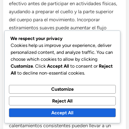
efectivo antes de participar en actividades físicas,
ayudando a preparar el cuello y la parte superior
del cuerpo para el movimiento. Incorporar
estiramientos suaves puede aumentar el flujo
sanguíneo y la flexibilidad, reduciendo el riesgo de
We respect your privacy
lesiones.
Cookies help us improve your experience, deliver
personalized content, and analyze traffic. You can
choose which cookies to allow by clicking
Concéntrate en posturas que mejoren la movilidad
Customize
. Click
Accept All
to consent or
Reject
y liberen tensión en el cuello, como Gato-Vaca, la
All
to decline non-essential cookies.
Postura del Niño y estiramientos suaves del cuello.
Dedica alrededor de 5 a 10 minutos a calentar con
Customize
estas posturas antes de actividades más exigentes.
Reject All
Recuerda escuchar a tu cuerpo; si sientes alguna
Accept All
incomodidad, ajusta las posturas o omítelas. Los
calentamientos consistentes pueden llevar a un