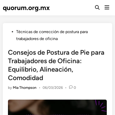
Skip
quorum.org.mx
Mai
to
Open
Men
Search
content
Posted
Técnicas de corrección de postura para
in
trabajadores de oficina
Consejos de Postura de Pie para
Trabajadores de Oficina:
Equilibrio, Alineación,
Comodidad
by
Mia Thompson
•
06/03/2026
•
0