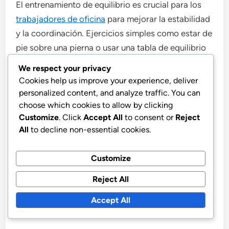
El entrenamiento de equilibrio es crucial para los
trabajadores de oficina
para mejorar la estabilidad
y la coordinación. Ejercicios simples como estar de
pie sobre una pierna o usar una tabla de equilibrio
pueden mejorar tu equilibrio general. Estas
We respect your privacy
actividades activan tu core y la parte inferior del
Cookies help us improve your experience, deliver
cuerpo, que son vitales para mantener una postura
personalized content, and analyze traffic. You can
adecuada.
choose which cookies to allow by clicking
Customize
. Click
Accept All
to consent or
Reject
All
to decline non-essential cookies.
Practica ejercicios de equilibrio durante unos
minutos cada día. Puedes integrarlos en tu rutina
Customize
realizándolos mientras esperas que tu café se
prepare o durante un descanso rápido. Esto no
Reject All
solo mejorará tu postura, sino que también
Accept All
aumentará tu conciencia corporal general.