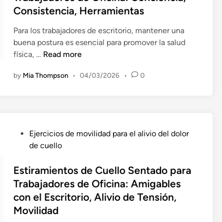
d
Consistencia, Herramientas
i
n
Para los trabajadores de escritorio, mantener una
buena postura es esencial para promover la salud
R
física, …
Read more
e
by
Mia Thompson
•
04/03/2026
•
0
c
o
r
d
a
P
Ejercicios de movilidad para el alivio del dolor
t
o
de cuello
o
s
r
t
Estiramientos de Cuello Sentado para
i
e
Trabajadores de Oficina: Amigables
o
d
con el Escritorio, Alivio de Tensión,
s
i
d
Movilidad
n
e