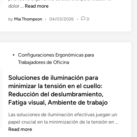
d
E
dolor …
Read more
e
o
r
l
r
by
Mia Thompson
•
04/03/2026
•
0
g
l
e
o
o
s
n
S
d
o
e
e
m
n
O
P
Configuraciones Ergonómicas para
í
t
f
o
Trabajadores de Oficina
a
a
i
s
d
d
c
t
Soluciones de iluminación para
e
o
i
e
minimizar la tensión en el cuello:
l
p
n
d
Reducción del deslumbramiento,
E
a
a
i
s
Fatiga visual, Ambiente de trabajo
r
:
n
p
a
C
Las soluciones de iluminación efectivas juegan un
a
T
o
S
papel crucial en la minimización de la tensión en …
c
r
n
o
Read more
i
a
c
l