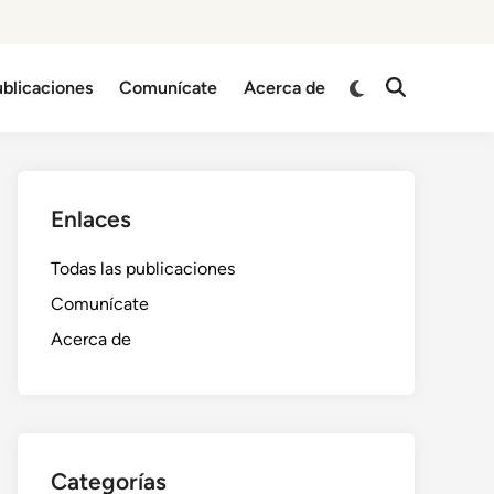
Switch
ublicaciones
Comunícate
Acerca de
Open
to
Search
dark
mode
Enlaces
Todas las publicaciones
Comunícate
Acerca de
Categorías