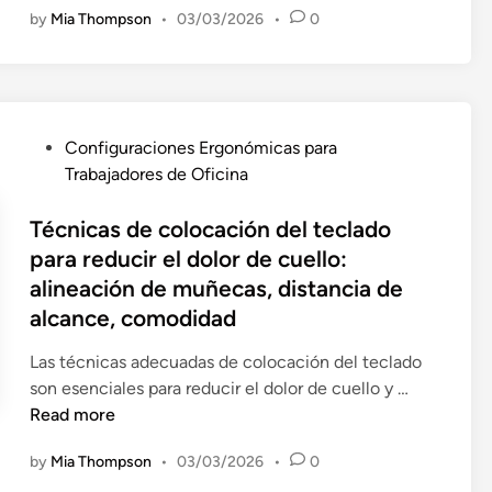
o
b
i
by
Mia Thompson
•
03/03/2026
•
0
u
d
a
e
c
e
j
n
i
T
a
c
o
r
d
i
n
a
o
a
P
Configuraciones Ergonómicas para
e
b
r
,
o
Trabajadores de Oficina
s
a
e
C
s
d
j
s
o
t
Técnicas de colocación del teclado
e
o
d
n
e
para reducir el dolor de cuello:
i
C
e
s
d
alineación de muñecas, distancia de
l
o
O
i
i
u
alcance, comodidad
l
f
s
n
m
a
i
t
Las técnicas adecuadas de colocación del teclado
i
b
c
e
T
son esenciales para reducir el dolor de cuello y …
n
o
i
n
é
Read more
a
r
n
c
c
c
a
a
i
by
Mia Thompson
•
03/03/2026
•
0
n
i
t
:
a