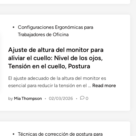
i
ó
i
A
,
c
n
v
m
H
a
p
o
i
e
s
a
p
g
P
Configuraciones Ergonómicas para
r
d
r
a
a
o
Trabajadores de Oficina
r
e
a
r
b
s
a
c
m
a
l
t
Ajuste de altura del monitor para
m
o
i
e
e
e
aliviar el cuello: Nivel de los ojos,
i
l
n
l
s
d
e
Tensión en el cuello, Postura
o
i
D
c
i
n
c
m
o
o
n
El ajuste adecuado de la altura del monitor es
t
a
i
l
n
A
esencial para reducir la tensión en el …
Read more
a
c
z
o
e
j
s
i
a
r
by
Mia Thompson
•
02/03/2026
•
0
l
u
ó
r
d
E
s
n
l
e
s
t
d
a
C
c
e
e
t
u
r
d
l
e
P
Técnicas de corrección de postura para
e
i