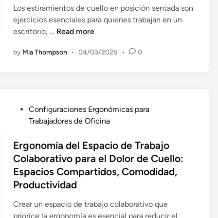
Los estiramientos de cuello en posición sentada son
P
ejercicios esenciales para quienes trabajan en un
o
E
escritorio, …
Read more
s
s
t
by
Mia Thompson
•
04/03/2026
•
0
t
u
i
r
r
a
a
p
m
a
P
Configuraciones Ergonómicas para
i
r
o
Trabajadores de Oficina
e
a
s
n
T
t
Ergonomía del Espacio de Trabajo
t
r
e
Colaborativo para el Dolor de Cuello:
o
a
d
Espacios Compartidos, Comodidad,
s
b
i
d
Productividad
a
n
e
j
Crear un espacio de trabajo colaborativo que
C
a
priorice la ergonomía es esencial para reducir el
u