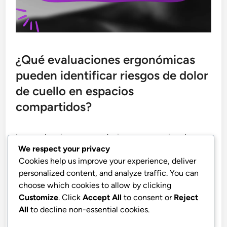
¿Qué evaluaciones ergonómicas
pueden identificar riesgos de dolor
de cuello en espacios
compartidos?
Las evaluaciones ergonómicas en espacios de
We respect your privacy
trabajo compartidos ayudan a identificar riesgos
Cookies help us improve your experience, deliver
de dolor de cuello al evaluar el diseño y la
personalized content, and analyze traffic. You can
configuración de las estaciones de trabajo. Estas
choose which cookies to allow by clicking
evaluaciones se centran en cómo el mobiliario, el
Customize
. Click
Accept All
to consent or
Reject
equipo y el diseño afectan el confort y la
All
to decline non-essential cookies.
productividad del usuario, asegurando que los