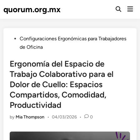
Skip
quorum.org.mx
Mai
to
Open
Men
Search
content
Posted
Configuraciones Ergonómicas para Trabajadores
in
de Oficina
Ergonomía del Espacio de
Trabajo Colaborativo para el
Dolor de Cuello: Espacios
Compartidos, Comodidad,
Productividad
by
Mia Thompson
•
04/03/2026
•
0